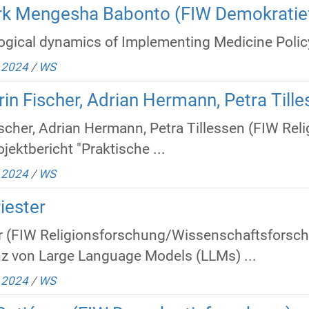
rk Mengesha Babonto (FIW Demokratie
ological dynamics of Implementing Medicine Policy
/
2024
/
WS
rin Fischer, Adrian Hermann, Petra Till
ischer, Adrian Hermann, Petra Tillessen (FIW Rel
ojektbericht "Praktische ...
/
2024
/
WS
iester
ter (FIW Religionsforschung/Wissenschaftsfors
z von Large Language Models (LLMs) ...
/
2024
/
WS