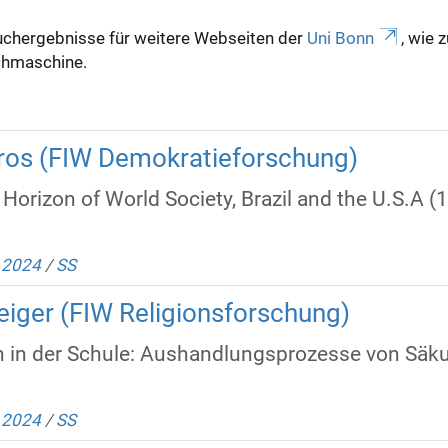
uchergebnisse für weitere Webseiten der
Uni Bonn
, wie 
Suchmaschine.
rros (FIW Demokratieforschung)
e Horizon of World Society, Brazil and the U.S.A
/
2024
/
SS
eiger (FIW Religionsforschung)
n in der Schule: Aushandlungsprozesse von Säkul
/
2024
/
SS