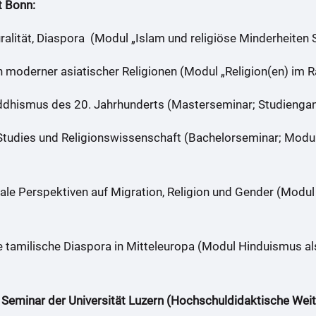
t Bonn:
luralität, Diaspora (Modul „Islam und religiöse Minderheite
moderner asiatischer Religionen (Modul „Religion(en) im 
ismus des 20. Jahrhunderts (Masterseminar; Studiengang 
udies und Religionswissenschaft (Bachelorseminar; Modul 
nale Perspektiven auf Migration, Religion und Gender (Modul
e tamilische Diaspora in Mitteleuropa (Modul Hinduismus al
Seminar der Universität Luzern (Hochschuldidaktische Weite