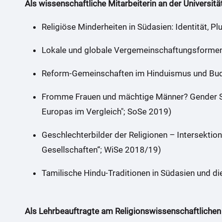
e
Als wissenschaftliche Mitarbeiterin an der Universitä
r
Religiöse Minderheiten in Südasien: Identität, P
e
:
Lokale und globale Vergemeinschaftungsformen 
Reform-Gemeinschaften im Hinduismus und Buddh
Fromme Frauen und mächtige Männer? Gender St
Europas im Vergleich"; SoSe 2019)
Geschlechterbilder der Religionen – Intersektio
Gesellschaften“; WiSe 2018/19)
Tamilische Hindu-Traditionen in Südasien und di
Als Lehrbeauftragte am Religionswissenschaftlichen 