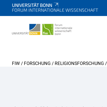
UNIVERSITÄT BONN
FORUM INTERNATIONALE WISSENSCHAFT
Y
FIW
FORSCHUNG
RELIGIONSFORSCHUNG
o
u
a
r
e
h