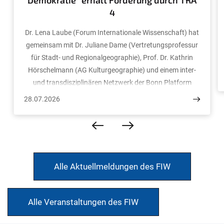
Demokratie“ erhält Förderung durch TRA
4
Dr. Lena Laube (Forum Internationale Wissenschaft) hat
gemeinsam mit Dr. Juliane Dame (Vertretungsprofessur
für Stadt- und Regionalgeographie), Prof. Dr. Kathrin
Hörschelmann (AG Kulturgeographie) und einem inter-
und transdisziplinären Netzwerk der Bonn Platform
Forced Migration Studies eine Förderung zur Umsetzung
28.07.2026
eines Pilotvorhabens zum Thema „Kokreative Forschung
in der postmigrantischen Demokratie“ durch die
Transdisiciplinary Research Area „Individuen,
Institutionen und Gesellschaften“ (TRA 4) erhalten. Die
transdisziplinären Forschungsbereiche (TRAs –
Alle Aktuellmeldungen des FIW
Transdisciplinary Research Areas) sind insgesamt sechs
sogenannte Innovationsräume für Forschung und Lehre
an der Universität Bonn, in denen führende
Alle Veranstaltungen des FIW
Wissenschaftler*innen fachübergreifend
zusammenarbeiten, um zentrale Zukunftsfragen aus