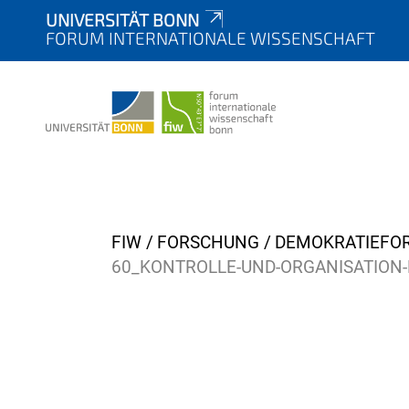
UNIVERSITÄT BONN
FORUM INTERNATIONALE WISSENSCHAFT
Y
FIW
FORSCHUNG
DEMOKRATIEFO
o
60_KONTROLLE-UND-ORGANISATION-
u
a
r
e
h