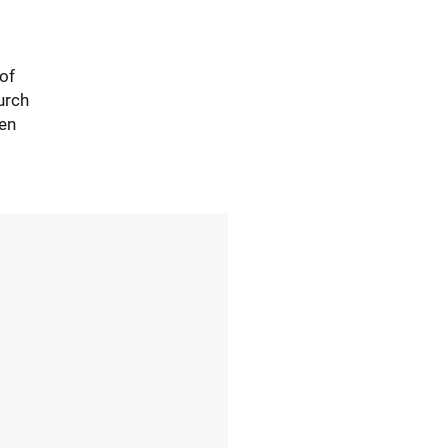
of
urch
nen