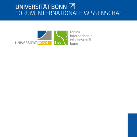
UNIVERSITÄT BONN
FORUM INTERNATIONALE WISSENSCHAFT
Y
FIW
VERANSTALTUNGEN
VERANSTALTUNGEN
o
u
a