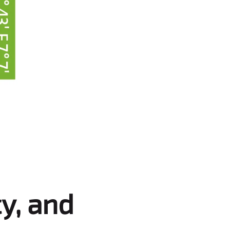
© FIW
y, and