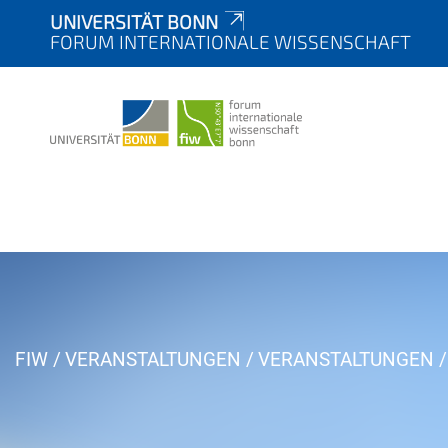
UNIVERSITÄT BONN
FORUM INTERNATIONALE WISSENSCHAFT
Y
FIW
VERANSTALTUNGEN
VERANSTALTUNGEN
o
u
a