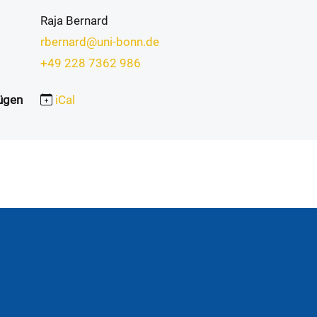
Raja Bernard
rbernard@uni-bonn.de
+49 228 7362 986
ügen
iCal