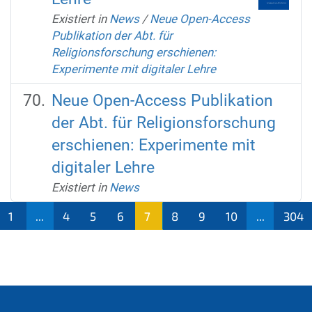
Existiert in
News
/
Neue Open-Access
Publikation der Abt. für
Religionsforschung erschienen:
Experimente mit digitaler Lehre
Neue Open-Access Publikation
der Abt. für Religionsforschung
erschienen: Experimente mit
digitaler Lehre
Existiert in
News
1
...
4
5
6
7
8
9
10
...
304
(aktu
ell)