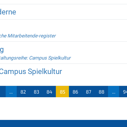
derne
che Mitarbeitende-register
g
altungsreihe: Campus Spielkultur
 Campus Spielkultur
1
...
82
83
84
85
86
87
88
...
9
(aktu
ell)