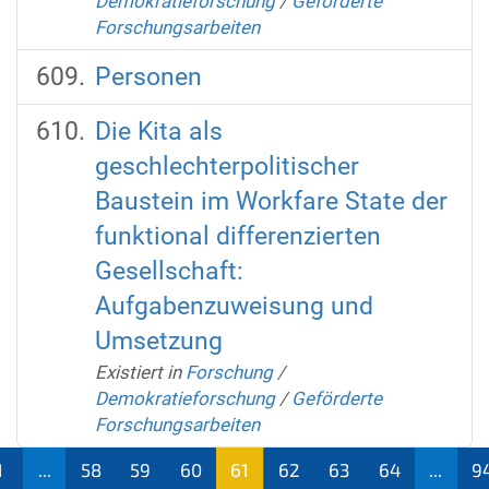
Demokratieforschung
/
Geförderte
Forschungsarbeiten
Personen
Die Kita als
geschlechterpolitischer
Baustein im Workfare State der
funktional differenzierten
Gesellschaft:
Aufgabenzuweisung und
Umsetzung
Existiert in
Forschung
/
Demokratieforschung
/
Geförderte
Forschungsarbeiten
1
...
58
59
60
61
62
63
64
...
9