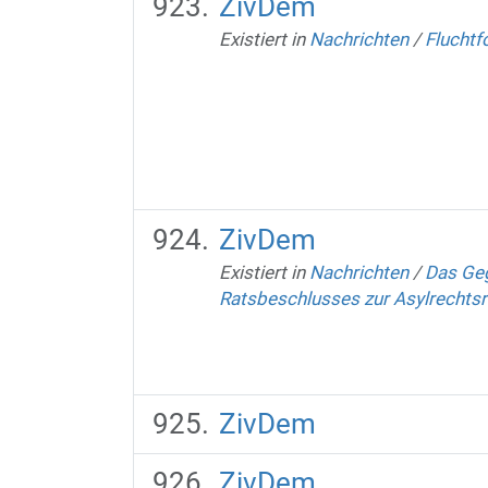
ZivDem
Existiert in
Nachrichten
/
Fluchtf
ZivDem
Existiert in
Nachrichten
/
Das Geg
Ratsbeschlusses zur Asylrechts
ZivDem
ZivDem