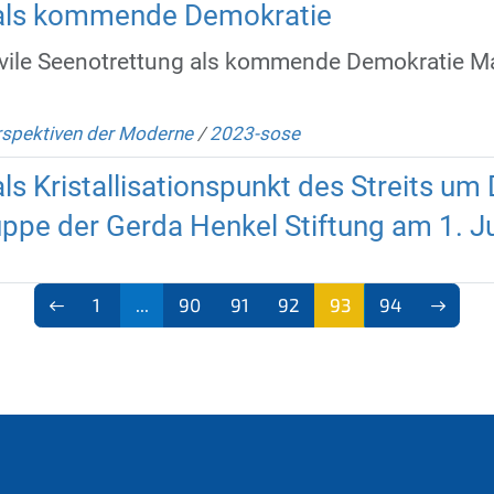
g als kommende Demokratie
Zivile Seenotrettung als kommende Demokratie Ma
spektiven der Moderne
/
2023-sose
als Kristallisationspunkt des Streits um
pe der Gerda Henkel Stiftung am 1. Ju
1
...
90
91
92
93
94
(aktu
ell)