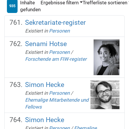
Inhalte
Ergebnisse filtern
Trefferliste sortieren
935
gefunden
Sekretariate-register
Existiert in
Personen
Senami Hotse
Existiert in
Personen
/
Forschende am FIW-register
Simon Hecke
Existiert in
Personen
/
Ehemalige Mitarbeitende und
Fellows
Simon Hecke
Existiert in
Personen
/
Ehemalige