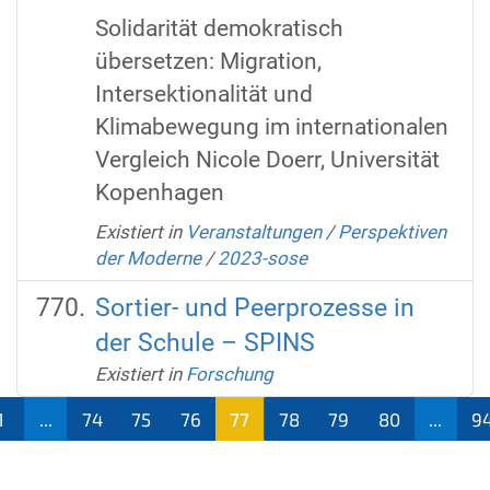
Solidarität demokratisch
übersetzen: Migration,
Intersektionalität und
Klimabewegung im internationalen
Vergleich Nicole Doerr, Universität
Kopenhagen
Existiert in
Veranstaltungen
/
Perspektiven
der Moderne
/
2023-sose
Sortier- und Peerprozesse in
der Schule – SPINS
Existiert in
Forschung
1
...
74
75
76
77
78
79
80
...
9
(aktu
ell)