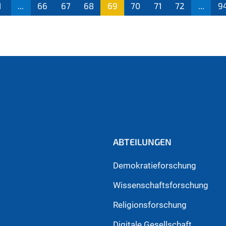
1
...
66
67
68
69
70
71
72
...
9
(aktu
ell)
ABTEILUNGEN
Demokratieforschung
Wissenschaftsforschung
Religionsforschung
Digitale Gesellschaft