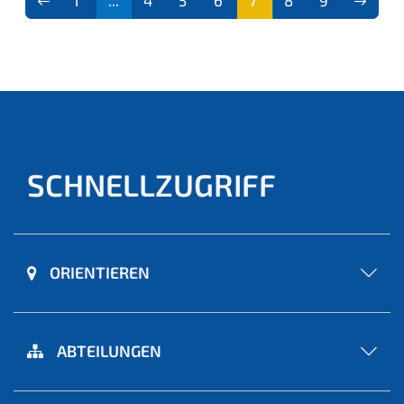
1
...
4
5
6
7
8
9
(aktu
ell)
SCHNELLZUGRIFF
ORIENTIEREN
ABTEILUNGEN