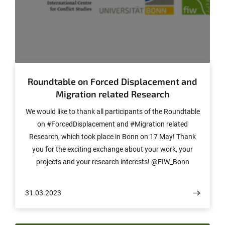
© ‌
Roundtable on Forced Displacement and
Migration related Research
We would like to thank all participants of the Roundtable
on #ForcedDisplacement and #Migration related
Research, which took place in Bonn on 17 May! Thank
you for the exciting exchange about your work, your
projects and your research interests! @FIW_Bonn
@UniBonn @bonnalliance pic.twitter.com/4uRId86OgL
— FFVT (@FFVT_Project) May 19, 2023
31.03.2023